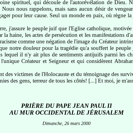
oine spirituel, qui découle de l'autorévélation de Dieu. N
. Nous nous rappelons, mais sans aucun désir de vengean
ngager pour leur cause. Seul un monde en paix, où règne la j
, j'assure le peuple juif que l'Eglise catholique, motivée p
r la haine, les actes de persécution et les manifestations d'
e racisme comme une négation de l'image du Créateur intrin
 que notre douleur pour la tragédie qu'a souffert le peuple
 lequel il n'y ait plus de sentiments antijuifs parmi les ch
t l'unique Créateur et Seigneur et qui considèrent Abr
ent des victimes de l'Holocauste et du témoignage des surviv
ies des gens, terreur de tous les côtés! [...] Et moi, je m'as
PRIÈRE DU PAPE JEAN PAUL II
AU MUR OCCIDENTAL DE JÉRUSALEM
Dimanche, 26 mars 2000