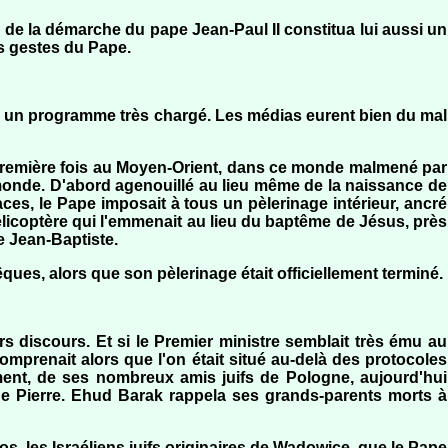
r de la démarche du pape Jean-Paul II constitua lui aussi un
es gestes du Pape.
s un programme très chargé. Les médias eurent bien du mal
la première fois au Moyen-Orient, dans ce monde malmené par
monde. D'abord agenouillé au lieu même de la naissance de
ces, le Pape imposait à tous un pèlerinage intérieur, ancré
élicoptère qui l'emmenait au lieu du baptême de Jésus, près
e Jean-Baptiste.
ques, alors que son pèlerinage était officiellement terminé.
rs discours. Et si le Premier ministre semblait très ému au
mprenait alors que l'on était situé au-delà des protocoles
ment, de ses nombreux amis juifs de Pologne, aujourd'hui
e Pierre. Ehud Barak rappela ses grands-parents morts à
os, les Israéliens juifs originaires de Wadowice, que le Pape