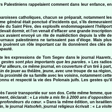
urs Palestiniens rappelaient comment dans leur enfance, en
 paroisses catholiques, chacun se préparait, notamment les
me général était ponctué d'incidents qui, s'ils demeuraient
vée du Saint Père, des explosifs endommageaient l'héliport
evait dormir, et l'on venait d'effacer une grande inscription
eux avaient envoyé un rite de malédiction depuis la ville de
ournaux palestiniens ne tarissaient pas d'éloge. Mais plus
 jouèrent un rôle important car ils donnèrent des clés de
apauté.
te les expressions de Tom Segev dans le journal
Haarets
,
 gestes sont plus importants que les paroles
. » Les radios
Par ailleurs, ce même journal, en couverture d'un tiré à part,
in de jouer au théâtre, jeune, avec une troupe de sa région,
 la proximité de sa famille avec les voisins, notamment cette
onnu et respecté la vie des Polonais juifs. Les gestes qu'il
 après l'avoir transportée sur son dos. Cette même femme, que
ent, déclarait : «
La visite a mis fin à 2000 ans d'opposition
x profondeurs du cœur
. » Dans la même édition, un Israélien
in, le journal
Hatsofeh
, journal religieux écrivait : «
La visite