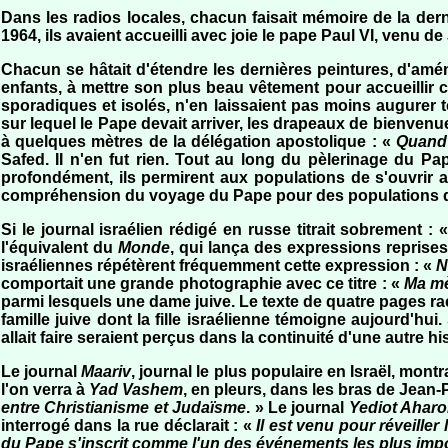
Dans les radios locales, chacun faisait mémoire de la der
1964, ils avaient accueilli avec joie le pape Paul VI, venu de
Chacun se hâtait d'étendre les dernières peintures, d'amé
enfants, à mettre son plus beau vêtement pour accueillir c
sporadiques et isolés, n'en laissaient pas moins augurer 
sur lequel le Pape devait arriver, les drapeaux de bienvenue
à quelques mètres de la délégation apostolique : «
Quand 
Safed. II n'en fut rien. Tout au long du pèlerinage du Pa
profondément, ils permirent aux populations de s'ouvrir 
compréhension du voyage du Pape pour des populations qui
Si le journal israélien rédigé en russe titrait sobrement : 
l'équivalent du
Monde
, qui lança des expressions reprises p
israéliennes répétèrent fréquemment cette expression : «
N
comportait une grande photographie avec ce titre : «
Ma mè
parmi lesquels une dame juive. Le texte de quatre pages raco
famille juive dont la fille israélienne témoigne aujourd'hu
allait faire seraient perçus dans la continuité d'une autre hi
Le journal
Maariv
, journal le plus populaire en Israël, mon
l'on verra à
Yad Vashem
, en pleurs, dans les bras de Jean-
entre Christianisme et Judaïsme
. » Le journal
Yediot Aharo
interrogé dans la rue déclarait : «
Il est venu pour réveill
du Pape s'inscrit comme l'un des événements les plus importa