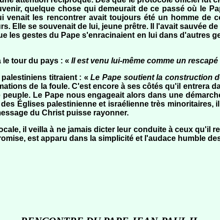
ouvenir, quelque chose qui demeurait de ce passé où le Pa
i venait les rencontrer avait toujours été un homme de cœu
lle se souvenait de lui, jeune prêtre. Il l'avait sauvée de la 
e les gestes du Pape s'enracinaient en lui dans d'autres ge
 le tour du pays : «
II est venu lui-même comme un rescapé 
palestiniens titraient : «
Le Pape soutient la construction d
amations de la foule. C'est encore à ses côtés qu'il entrera
le peuple. Le Pape nous engageait alors dans une démarche 
s Églises palestinienne et israélienne très minoritaires, il 
message du Christ puisse rayonner.
locale, il veilla à ne jamais dicter leur conduite à ceux qu'i
romise, est apparu dans la simplicité et l'audace humble des