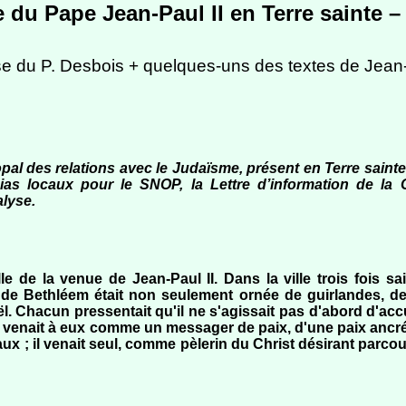
 du Pape Jean-Paul II en Terre sainte 
e du P. Desbois + quelques-uns des textes de Jean-
pal des relations avec le Judaïsme, présent en Terre sainte
dias locaux pour le SNOP, la Lettre d’information de l
alyse.
ille de la venue de Jean-Paul II. Dans la ville trois fois s
le de Bethléem était non seulement ornée de guirlandes, d
ël. Chacun pressentait qu'il ne s'agissait pas d'abord d'accu
 venait à eux comme un messager de paix, d'une paix ancré
x ; il venait seul, comme pèlerin du Christ désirant parcou