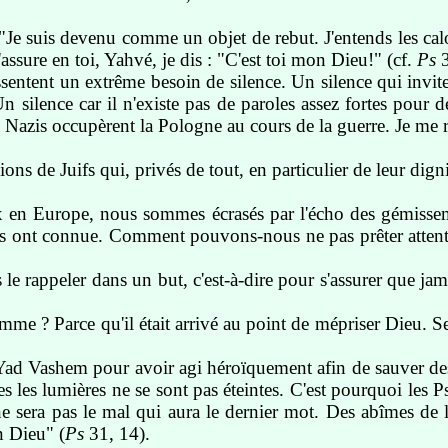
 "Je suis devenu comme un objet de rebut. J'entends les calo
assure en toi, Yahvé, je dis : "C'est toi mon Dieu!" (cf.
Ps
3
ressentent un extrême besoin de silence. Un silence qui inv
silence car il n'existe pas de paroles assez fortes pour d
s Nazis occupèrent la Pologne au cours de la guerre. Je me r
 de Juifs qui, privés de tout, en particulier de leur digni
x en Europe, nous sommes écrasés par l'écho des gémissem
ls ont connue. Comment pouvons-nous ne pas prêter attenti
 rappeler dans un but, c'est-à-dire pour s'assurer que jam
me ? Parce qu'il était arrivé au point de mépriser Dieu. 
 Yad Vashem pour avoir agi héroïquement afin de sauver des j
 les lumières ne se sont pas éteintes. C'est pourquoi les Psa
 sera pas le mal qui aura le dernier mot. Des abîmes de la 
n Dieu" (
Ps
31, 14).