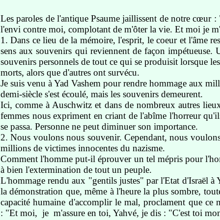
Les paroles de l'antique Psaume jaillissent de notre cœur :
l'envi contre moi, complotant de m'ôter la vie. Et moi je m'
1. Dans ce lieu de la mémoire, l'esprit, le coeur et l'âme 
sens aux souvenirs qui reviennent de façon impétueuse. Un 
souvenirs personnels de tout ce qui se produisit lorsque le
morts, alors que d'autres ont survécu.
Je suis venu à Yad Vashem pour rendre hommage aux millions
demi-siècle s'est écoulé, mais les souvenirs demeurent.
Ici, comme à Auschwitz et dans de nombreux autres lieu
femmes nous expriment en criant de l'abîme l'horreur qu'i
se passa. Personne ne peut diminuer son importance.
2. Nous voulons nous souvenir. Cependant, nous voulons le
millions de victimes innocentes du nazisme.
Comment l'homme put-il éprouver un tel mépris pour l'hom
à bien l'extermination de tout un peuple.
L'hommage rendu aux "gentils justes" par l'Etat d'Israël à
la démonstration que, même à l'heure la plus sombre, toutes
capacité humaine d'accomplir le mal, proclament que ce ne
: "Et moi, je m'assure en toi, Yahvé, je dis : "C'est toi mo