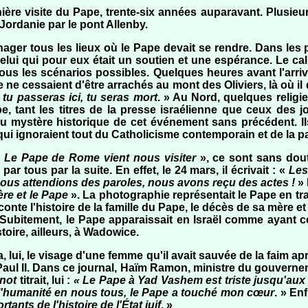
nière visite du Pape, trente-six années auparavant. Plusie
 Jordanie par le pont Allenby.
nager tous les lieux où le Pape devait se rendre. Dans les
elui qui pour eux était un soutien et une espérance. Le cal
tous les scénarios possibles. Quelques heures avant l'arri
 ne cessaient d'être arrachés au mont des Oliviers, là où il d
tu passeras ici, tu seras mort
. » Au Nord, quelques religi
pe, tant les titres de la presse israélienne que ceux des j
au mystère historique de cet événement sans précédent. Ils
 ignoraient tout du Catholicisme contemporain et de la p
«
Le Pape de Rome vient nous visiter
», ce sont sans dou
ar tous par la suite. En effet, le 24 mars, il écrivait : «
Les
ous attendions des paroles, nous avons reçu des actes !
» 
re et le Pape
». La photographie représentait le Pape en tra
nte l'histoire de la famille du Pape, le décès de sa mère et
i. Subitement, le Pape apparaissait en Israël comme ayant c
stoire, ailleurs, à Wadowice.
tra, lui, le visage d'une femme qu'il avait sauvée de la faim
Paul II. Dans ce journal, Haïm Ramon, ministre du gouvernem
not
titrait, lui :
« Le Pape à Yad Vashem est triste jusqu'au
er l'humanité en nous tous, le Pape a touché mon cœur
. » Enf
nts de l'histoire de l'État juif
. »