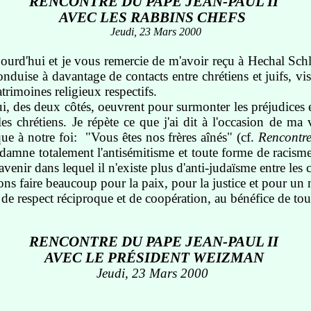
RENCONTRE DU PAPE JEAN-PAUL II
AVEC LES RABBINS CHEFS
Jeudi, 23 Mars 2000
ujourd'hui et je vous remercie de m'avoir reçu à Hechal Sch
onduise à davantage de contacts entre chrétiens et juifs, 
trimoines religieux respectifs.
qui, des deux côtés, oeuvrent pour surmonter les préjudices
r les chrétiens. Je répète ce que j'ai dit à l'occasion de
que à notre foi: "Vous êtes nos frères aînés" (cf.
Rencontr
damne totalement l'antisémitisme et toute forme de racisme
r dans lequel il n'existe plus d'anti-judaïsme entre les chré
faire beaucoup pour la paix, pour la justice et pour un 
de respect réciproque et de coopération, au bénéfice de tou
RENCONTRE DU PAPE JEAN-PAUL II
AVEC LE PRÉSIDENT WEIZMAN
Jeudi, 23 Mars 2000