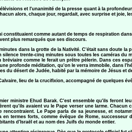
 télévisions et l'unanimité de la presse quant à la profondeu
un alors, chaque jour, regardait, avec surprise et joie, l
qui constituaient comme autant de temps de respiration dan
ouvent plus remarqués que ses discours.
minutes dans la grotte de la Nativité. C'était sans doute 
n silence trente-cinq minutes sous toutes les caméras du 
n bréviaire comme le ferait un prêtre pèlerin. Dans ces espa
s une profonde méditation, qu'on le verra immobile, dans l'h
ges du désert de Judée, habité par la mémoire de Jésus et d
 Calvaire, lieu de la crucifixion, accompagné de quelques évê
mier ministre Ehud Barak. C'est ensemble qu'ils feront leu
èrent qu'ils avaient vu le Pape verser une larme. Chacun co
 se rencontraient. Le Pape parla de sa jeunesse, et notam
ima en termes forts, comme évêque de Rome, successeur d
itants d'Israël et au nom des Juifs du monde entier.
une attention réciproque. Dès que le protocole officiel fut cl