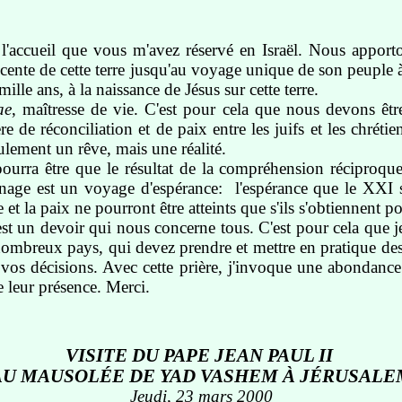
e l'accueil que vous m'avez réservé en Israël. Nous apport
écente de cette terre jusqu'au voyage unique de son peuple à
 ans, à la naissance de Jésus sur cette terre.
ae
, maîtresse de vie. C'est pour cela que nous devons être
e réconciliation et de paix entre les juifs et les chrétien
ulement un rêve, mais une réalité.
rra être que le résultat de la compréhension réciproque e
nage est un voyage d'espérance: l'espérance que le XXI si
t la paix ne pourront être atteints que s'ils s'obtiennent po
st un devoir qui nous concerne tous. C'est pour cela que 
ombreux pays, qui devez prendre et mettre en pratique des d
 vos décisions. Avec cette prière, j'invoque une abondance
e leur présence. Merci.
VISITE DU PAPE JEAN PAUL II
AU MAUSOLÉE DE YAD VASHEM À JÉRUSALE
Jeudi, 23 mars 2000