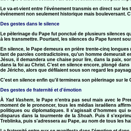
Le va-et-vient entre l'événement transmis en direct sur les
événement non seulement historique mais bouleversant. Chac
Des gestes dans le silence
Le pèlerinage du Pape fut ponctué de plusieurs silences 
à les transmettre. Pourtant, les silences du Pape furent s
En silence, le Pape demeura en prière trente-cinq longues 
tant de paroles contradictoires, qu'un homme demeurait e
Jésus, il demandera une chaise pour lire, dans la paix, so
dans la foi au Christ. C'est en silence encore, plongé dan
de Jéricho, alors que défilaient sous son regard les paysa
C'est en silence enfin qu'il terminera son pèlerinage sur le
Des gestes de fraternité et d'émotion
À
Yad Vashem
, le Pape n'entra pas seul mais avec le Pre
moment de le prononcer, tous les médias israéliens affirm
politiques ou diplomatiques. Il s'agissait d'hommes qui
disparus dans la tourmente de la
Shoah
. Puis il s'expr
Treblinka, puis s'adressera au Pape, au nom de tous les hab
La fraternité entre eux se manifesta dans l'émotion et dans 