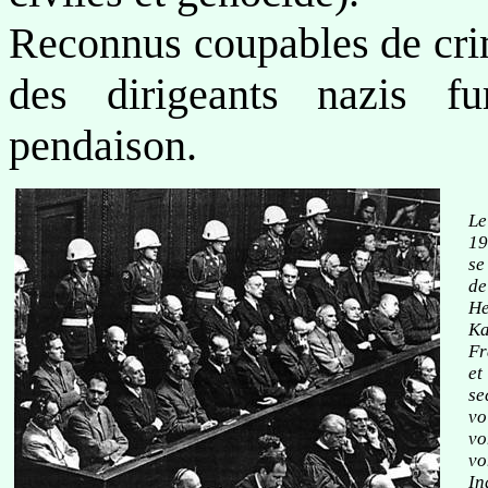
Reconnus coupables de crim
des dirigeants nazis 
pendaison.
Le
19
se
de
He
Ka
Fr
et
se
vo
vo
vo
In